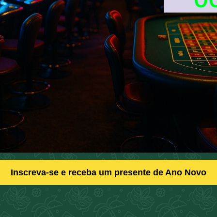
Inscreva-se e receba um presente de Ano Novo