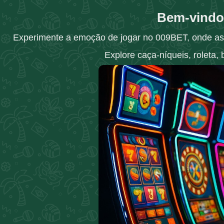
Bem-vindo
Experimente a emoção de jogar no 009BET, onde as 
Explore caça-níqueis, roleta,