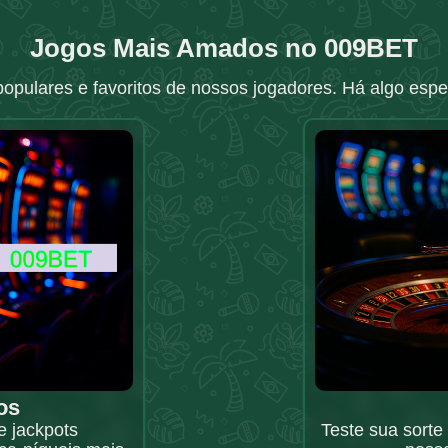
Jogos Mais Amados no 009BET
opulares e favoritos de nossos jogadores. Há algo espec
os
e jackpots
Teste sua sorte