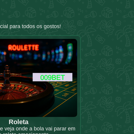
ial para todos os gostos!
Roleta
 e veja onde a bola vai parar em