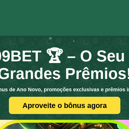
❄
09BET 🏆 – O Seu
❄
❄
Grandes Prêmios
❄
❄
nus de Ano Novo, promoções exclusivas e prêmios i
Aproveite o bônus agora