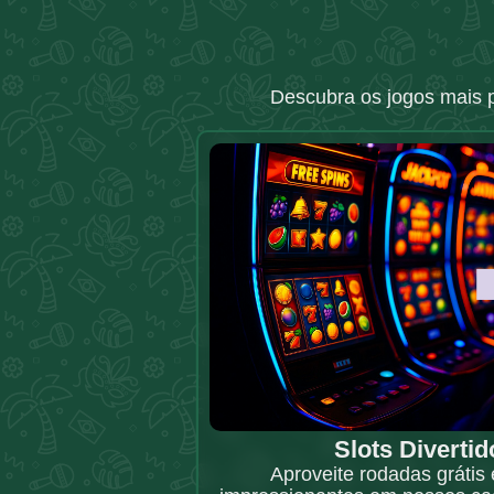
Descubra os jogos mais p
Slots Divertid
Aproveite rodadas grátis 